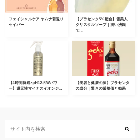
フェイシャルケア ヤムナ若返り
【プラセンタ5%配合】雪美人
セイバー
クリスタルソープ｜潤い洗顔
で...
【4時間持続×pH12のWパワ
【美容と健康の源】プラセンタ
ー】還元性マイナスイオンジ...
の成分｜驚きの栄養価と効果