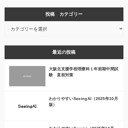
投稿 カテゴリー
投
稿
カ
テ
最近の投稿
ゴ
リ
大阪北支援学校理療科１年前期中間試
ー
験 直前対策
わかりやすいSeeingAI（2025年10月
版）