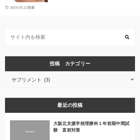
2024.05.12更新
投稿 カテゴリー
投
稿
カ
テ
最近の投稿
ゴ
リ
大阪北支援学校理療科１年前期中間試
ー
験 直前対策